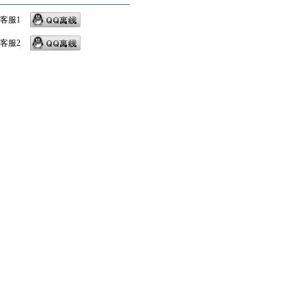
客服1
客服2