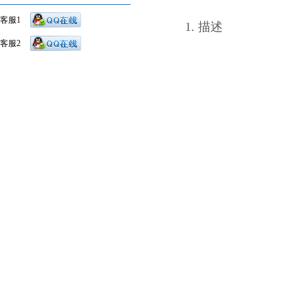
客服1
1. 描述
欧思光科的高速脉冲
客服2
域。
脉冲掺铒光纤放大器
益等关键信息实时监测。
由上位机端主控软件进行
2.
产品特点
输出峰值功率高
高可靠性
噪声指数低
脉冲信号变形小
灵活的控制方式
温度适应性好
3. 应用领域
BOTDR
空间光通信
激光测距
非线性光学研究